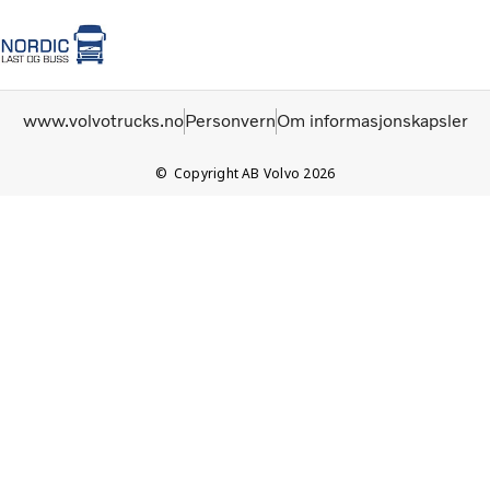
Hjem
Logg inn
Brukte lastebiler
www.volvotrucks.no
Personvern
Om informasjonskapsler
Copyright AB Volvo 2026
Volvo Trucks
Renault Trucks
Renault varebiler
Volvo Busser
Brukte Lastebiler
Nyheter
Kontakt
Festival