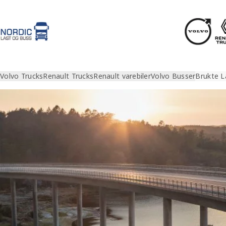
Volvo Trucks
Renault Trucks
Renault varebiler
Volvo Busser
Brukte L