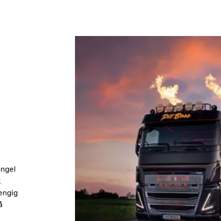
angel
k
engig
å