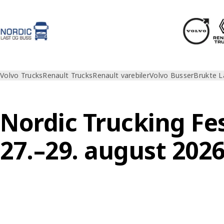
Volvo Trucks
Renault Trucks
Renault varebiler
Volvo Busser
Brukte L
Nordic Trucking Fes
27.–29. august 202