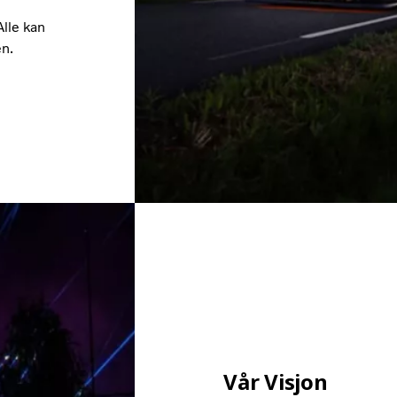
Alle kan
en.
Vår Visjon