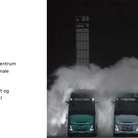
 sentrum
onale
t og
!