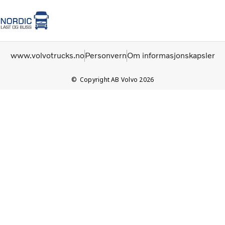
Hjem
Logg inn
Brukte lastebiler
www.volvotrucks.no
Personvern
Om informasjonskapsler
Copyright AB Volvo 2026
Volvo Trucks
Renault Trucks
Renault varebiler
Volvo Busser
Brukte Lastebiler
Nyheter
Kontakt
Festival