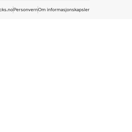
cks.no
Personvern
Om informasjonskapsler