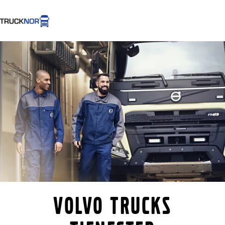
Hjem
Logg inn
Brukte lastebiler
Volvo Trucks
Renault Trucks
Renault varebiler
Volvo Busser
Brukte Lastebiler
Nyheter
Kontakt oss
Volvo Trucks