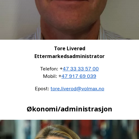
Tore Liverød
Ettermarkedsadministrator
Telefon: +
47 33 33 57 00
Mobil: +
47 917 69 039
Epost:
tore.liverod@volmax.no
Økonomi/administrasjon