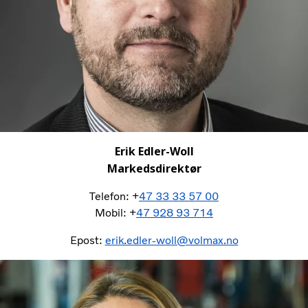
Erik Edler-Woll
Markedsdirektør
Telefon: +
47 33 33 57 00
Mobil: +
47 928 93 714
Epost:
erik.edler-woll@volmax.no