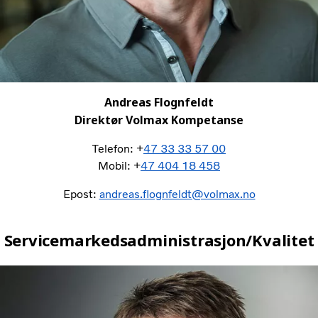
Andreas Flognfeldt
Direktør Volmax Kompetanse
Telefon: +
47 33 33 57 00
Mobil: +
47 404 18 458
Epost:
andreas.flognfeldt@volmax.no
Servicemarkedsadministrasjon/Kvalitet