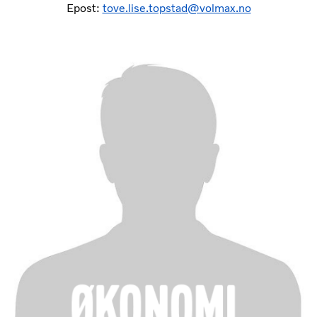
Epost:
tove.lise.topstad@volmax.no