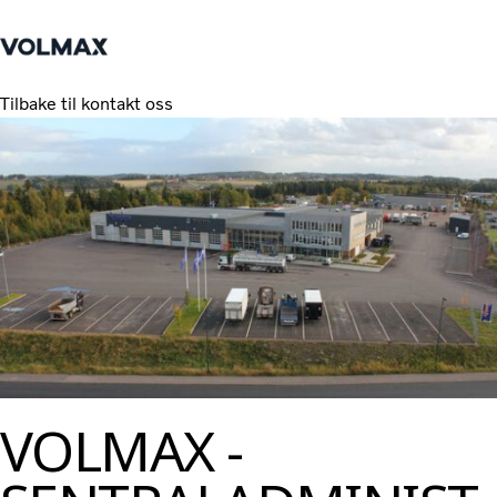
Tilbake til kontakt oss
Hjem
Logg inn
Tjenester
Lastebiler
Nyheter
Kontakt oss
Verksted & Service
Bestill time
Kurs og rådgivning
VOLMAX -