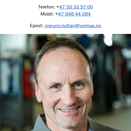
Telefon: +
47 33 33 57 00
Mobil: +
47 948 44 084
Epost:
sigrunn.holtan@volmax.no