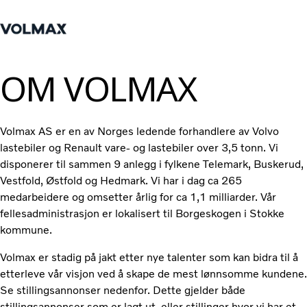
Hjem
Logg inn
Tjenester
OM VOLMAX
Lastebiler
Volmax AS er en av Norges ledende forhandlere av Volvo
Nyheter
lastebiler og Renault vare- og lastebiler over 3,5 tonn. Vi
Kontakt oss
disponerer til sammen 9 anlegg i fylkene Telemark, Buskerud,
Verksted & Service
Vestfold, Østfold og Hedmark. Vi har i dag ca 265
Bestill time
medarbeidere og omsetter årlig for ca 1,1 milliarder. Vår
Kurs og rådgivning
fellesadministrasjon er lokalisert til Borgeskogen i Stokke
kommune.
Volmax er stadig på jakt etter nye talenter som kan bidra til å
etterleve vår visjon ved å skape de mest lønnsomme kundene.
Se stillingsannonser nedenfor. Dette gjelder både
stillingsannonser som er lagt ut, eller stillinger hvor vi har et