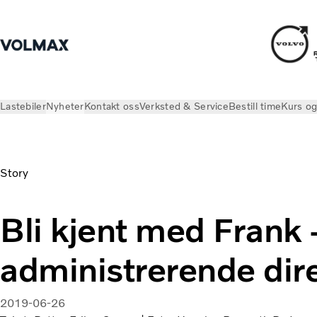
Lastebiler
Nyheter
Kontakt oss
Verksted & Service
Bestill time
Kurs og
Nyheter
Volmax artikler
Story
Bli kjent med Frank 
administrerende dire
2019-06-26