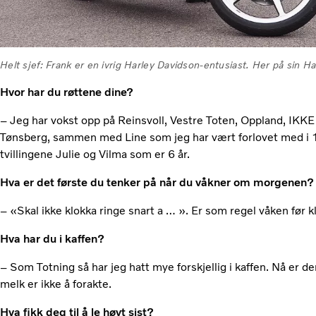
Helt sjef: Frank er en ivrig Harley Davidson-entusiast. Her på sin H
Hvor har du røttene dine?
– Jeg har vokst opp på Reinsvoll, Vestre Toten, Oppland, IKKE
Tønsberg, sammen med Line som jeg har vært forlovet med i 12
tvillingene Julie og Vilma som er 6 år.
Hva er det første du tenker på når du våkner om morgenen?
– «Skal ikke klokka ringe snart a … ». Er som regel våken før kl
Hva har du i kaffen?
– Som Totning så har jeg hatt mye forskjellig i kaffen. Nå er d
melk er ikke å forakte.
Hva fikk deg til å le høyt sist?