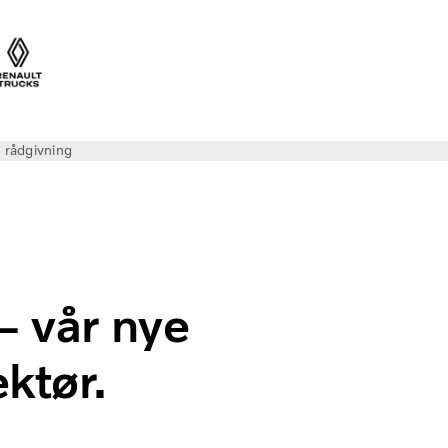
 rådgivning
– vår nye
ktør.