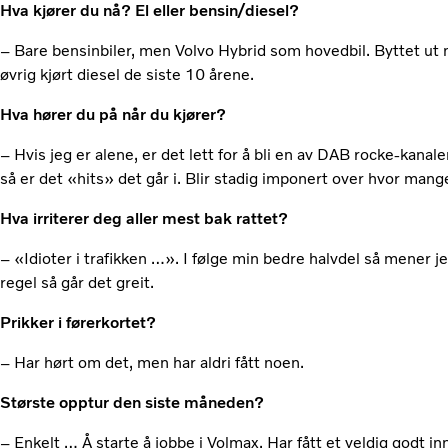
Hva kjører du nå? El eller bensin/diesel?
– Bare bensinbiler, men Volvo Hybrid som hovedbil. Byttet ut m
øvrig kjørt diesel de siste 10 årene.
Hva hører du på når du kjører?
– Hvis jeg er alene, er det lett for å bli en av DAB rocke-kanal
så er det «hits» det går i. Blir stadig imponert over hvor man
Hva irriterer deg aller mest bak rattet?
– «Idioter i trafikken …». I følge min bedre halvdel så mener 
regel så går det greit.
Prikker i førerkortet?
– Har hørt om det, men har aldri fått noen.
Største opptur den siste måneden?
– Enkelt … Å starte å jobbe i Volmax. Har fått et veldig godt i