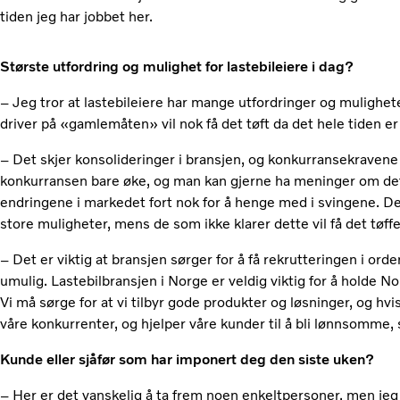
tiden jeg har jobbet her.
Største utfordring og mulighet for lastebileiere i dag?
– Jeg tror at lastebileiere har mange utfordringer og mulighet
driver på «gamlemåten» vil nok få det tøft da det hele tiden er 
– Det skjer konsolideringer i bransjen, og konkurransekravene 
konkurransen bare øke, og man kan gjerne ha meninger om dett
endringene i markedet fort nok for å henge med i svingene. De
store muligheter, mens de som ikke klarer dette vil få det tøff
– Det er viktig at bransjen sørger for å få rekrutteringen i or
umulig. Lastebilbransjen i Norge er veldig viktig for å holde Nor
Vi må sørge for at vi tilbyr gode produkter og løsninger, og hvis
våre konkurrenter, og hjelper våre kunder til å bli lønnsomme, så
Kunde eller sjåfør som har imponert deg den siste uken?
– Her er det vanskelig å ta frem noen enkeltpersoner, men je