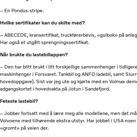
– En Pondus-stripe.
Hvilke sertifikater kan du skilte med?
– ABECEDE, kransertifikat, truckførerbevis, «gulbok» på anle
Har også et utgått sprengningssertifikat.
Når brukte du lastebillappen?
– Den har blitt brukt i litt forskjellige sammenhenger i tidligere
maskinhenger i Forsvaret. Tankbil og ANFO ladebil, samt Slurry
hovedoppgave). Sist var jeg ute og kjørte med en Volmax demobi
adgangskortet i hovedvakta på Jotun i Sandefjord.
Feteste lastebil?
– Jobber fortsatt med å lære meg alle modellene, men det må s
Volvoene med tilhørende ekstra utstyr. Har jobbet i USA noen år
«gromt» på veien der.