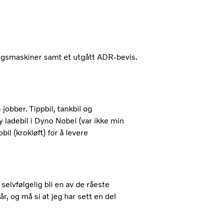
ggsmaskiner samt et utgått ADR-bevis.
 jobber. Tippbil, tankbil og
 ladebil i Dyno Nobel (var ikke min
l (krokløft) for å levere
elvfølgelig bli en av de råeste
, og må si at jeg har sett en del