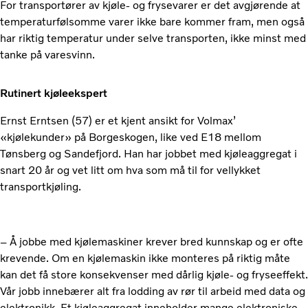
For transportører av kjøle- og frysevarer er det avgjørende at
temperaturfølsomme varer ikke bare kommer fram, men også
har riktig temperatur under selve transporten, ikke minst med
tanke på varesvinn.
Rutinert kjøleekspert
Ernst Erntsen (57) er et kjent ansikt for Volmax’
«kjølekunder» på Borgeskogen, like ved E18 mellom
Tønsberg og Sandefjord. Han har jobbet med kjøleaggregat i
snart 20 år og vet litt om hva som må til for vellykket
transportkjøling.
– Å jobbe med kjølemaskiner krever bred kunnskap og er ofte
krevende. Om en kjølemaskin ikke monteres på riktig måte
kan det få store konsekvenser med dårlig kjøle- og fryseeffekt.
Vår jobb innebærer alt fra lodding av rør til arbeid med data og
elektronikk. Et kjøleaggregat inneholder mange elektroniske