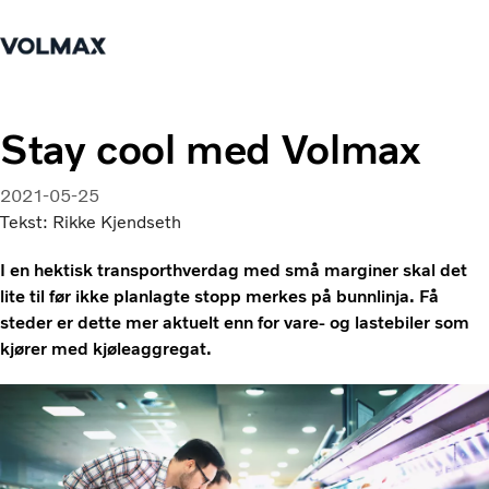
Hjem
Logg inn
Tjenester
Stay cool med Volmax
Lastebiler
2021-05-25
Nyheter
Tekst: Rikke Kjendseth
Kontakt oss
Verksted & Service
I en hektisk transporthverdag med små marginer skal det
Bestill time
lite til før ikke planlagte stopp merkes på bunnlinja. Få
steder er dette mer aktuelt enn for vare- og lastebiler som
Kurs og rådgivning
kjører med kjøleaggregat.