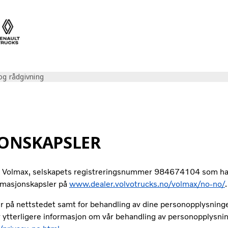
og rådgivning
ONSKAPSLER
n Volmax, selskapets registreringsnummer 984674104 som har
ormasjonskapsler på
www.dealer.volvotrucks.no/volmax/no-no/
.
er på nettstedet samt for behandling av dine personopplysning
r ytterligere informasjon om vår behandling av personopplysni