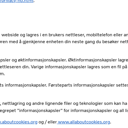
privacy-no.html
.
n webside og lagres i en brukers nettleser, mobiltelefon eller
ren med å gjenkjenne enheten din neste gang du besøker nettsi
kapsler og øktinformasjonskapsler. Øktinformasjonskapsler lag
ettleseren din. Varige informasjonskapsler lagres som en fil på 
em.
rts informasjonskapsler. Førsteparts informasjonskapsler settes
r, nettlagring og andre lignende filer og teknologier som kan
egrepet "informasjonskapsler" for informasjonskapsler og all l
aboutcookies.org
og / eller
www.allaboutcookies.org
.