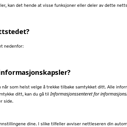
er, kan det hende at visse funksjoner eller deler av dette nettst
ttstedet?
et nedenfor:
r informasjonskapsler?
n når som helst velge å trekke tilbake samtykket ditt. Alle inf
Informasjonssenteret for informasjons
amtykke ditt, kan du gå til
r side.
tillingene dine. I slike tilfeller avviser nettleseren din auto