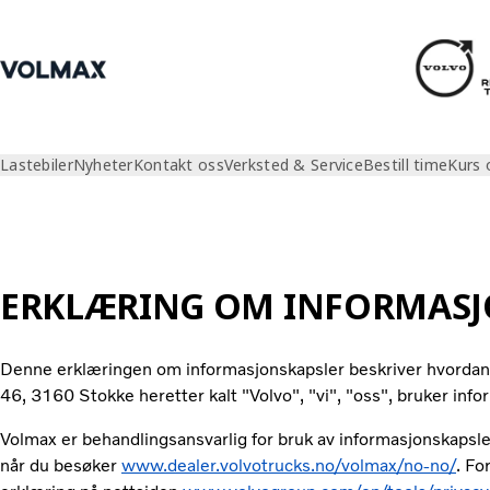
Lastebiler
Nyheter
Kontakt oss
Verksted & Service
Bestill time
Kurs 
Informasjonskapsler
ERKLÆRING OM INFORMASJ
Denne erklæringen om informasjonskapsler beskriver hvorda
46, 3160 Stokke heretter kalt "Volvo", "vi", "oss", bruker inf
Volmax er behandlingsansvarlig for bruk av informasjonskapsl
når du besøker
www.dealer.volvotrucks.no/volmax/no-no/
. Fo