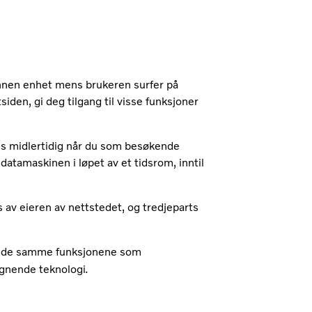
 annen enhet mens brukeren surfer på
den, gi deg tilgang til visse funksjoner
res midlertidig når du som besøkende
datamaskinen i løpet av et tidsrom, inntil
 av eieren av nettstedet, og tredjeparts
 ha de samme funksjonene som
.
ignende teknologi