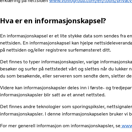
erklæring på nettsiden
www.volvogroup.com/en/tools/privacy/
Hva er en informasjonskapsel?
En informasjonskapsel er et lite stykke data som sendes fra e
nettsiden. En informasjonskapsel kan hjelpe nettsideleverandø
på nettsiden og/eller registrere surfemønsteret ditt.
Det finnes to typer informasjonskapsler, varige informasjons
besøker og surfer på nettstedet vårt og slettes når du lukker n
du som besøkende, eller serveren som sendte dem, sletter d
Videre kan informasjonskapsler deles inn i første- og tredjepa
informasjonskapsler blir satt av et annet nettsted.
Det finnes andre teknologier som sporingspiksler, nettsignale
informasjonskapsler. I denne informasjonskapselen bruker vi b
For mer generell informasjon om informasjonskapsler, se
www.