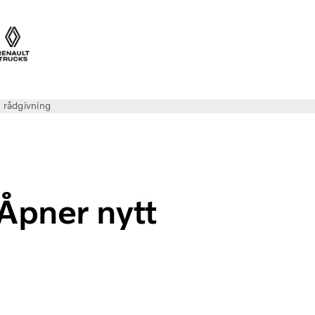
 rådgivning
Åpner nytt