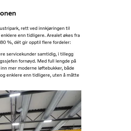
ionen
stripark, rett ved innkjøringen til
nklere enn tidligere. Arealet økes fra
0 %, dét gir opptil flere fordeler:
ere servicekunder samtidig, i tillegg
lgssjefen fornøyd. Med full lengde på
så inn mer moderne løftebukker, både
 og enklere enn tidligere, uten å måtte