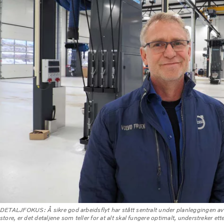
DETALJFOKUS: Å sikre god arbeidsflyt har stått sentralt under planleggingen a
store, er det detaljene som teller for at alt skal fungere optimalt, understreker e