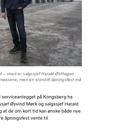
 – snart er salgssjef Harald Østhagen
finessene, men en storstilt åpningsfest må
vil serviceanlegget på Kongsberg ha
dssjef Øyvind Mørk og salgssjef Harald
g at de om kort tid kan ønske både nye
 åpningsfest vente til