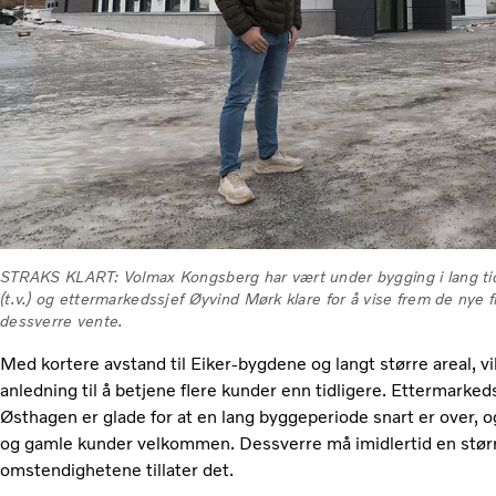
STRAKS KLART: Volmax Kongsberg har vært under bygging i lang tid
(t.v.) og ettermarkedssjef Øyvind Mørk klare for å vise frem de nye 
dessverre vente.
Med kortere avstand til Eiker-bygdene og langt større areal, 
anledning til å betjene flere kunder enn tidligere. Ettermarke
Østhagen er glade for at en lang byggeperiode snart er over, o
og gamle kunder velkommen. Dessverre må imidlertid en større
omstendighetene tillater det.