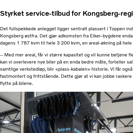
Styrket service-tilbud for Kongsberg-reg
Det fullspekkede anlegget ligger sentralt plassert i Toppen indu
Kongsberg østfra. Det gjør adkomsten fra Eiker-bygdene enda e
dagens 1 787 kvm til hele 3 200 kvm, en areal-økning på hele 8
– Med mer areal, får vi større kapasitet og vil kunne betjene fl
kan vi overlevere nye biler på en enda bedre måte, forteller sa
samtlige verkstedløp, blir «plass-kabalen» historie. Vi får og
fastmontert og frittstående. Dette gjør at vi kan jobbe raskere
flytte på bilene.