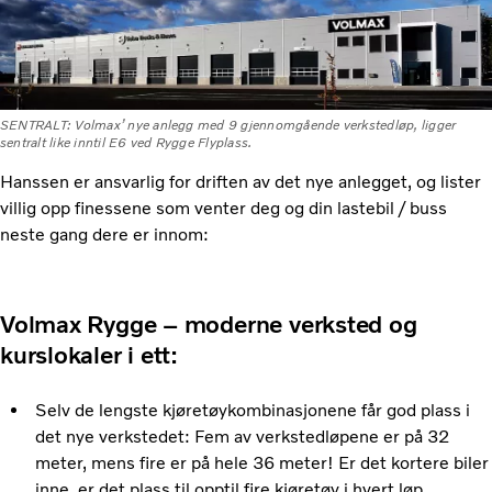
SENTRALT: Volmax’ nye anlegg med 9 gjennomgående verkstedløp, ligger
sentralt like inntil E6 ved Rygge Flyplass.
Hanssen er ansvarlig for driften av det nye anlegget, og lister
villig opp finessene som venter deg og din lastebil / buss
neste gang dere er innom:
Volmax Rygge – moderne verksted og
kurslokaler i ett:
Selv de lengste kjøretøykombinasjonene får god plass i
det nye verkstedet: Fem av verkstedløpene er på 32
meter, mens fire er på hele 36 meter! Er det kortere biler
inne, er det plass til opptil fire kjøretøy i hvert løp.