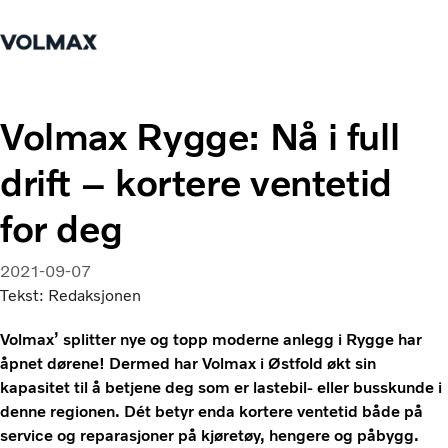
Hjem
Logg inn
Tjenester
Volmax Rygge: Nå i full
drift – kortere ventetid
Lastebiler
Nyheter
for deg
Kontakt oss
Verksted & Service
Bestill time
2021-09-07
Tekst: Redaksjonen
Kurs og rådgivning
Volmax’ splitter nye og topp moderne anlegg i Rygge har
åpnet dørene! Dermed har Volmax i Østfold økt sin
kapasitet til å betjene deg som er lastebil- eller busskunde i
denne regionen. Dét betyr enda kortere ventetid både på
service og reparasjoner på kjøretøy, hengere og påbygg.