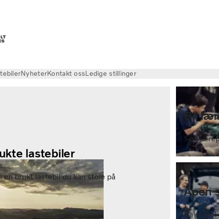
tebiler
Nyheter
Kontakt oss
Ledige stillinger
Bli lær
Søk lærep
ukte lastebiler
 en brukt lastebil du kan stole på
Åpen 
Bli en del