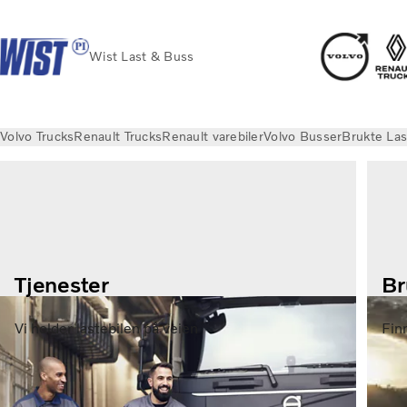
Wist Last & Buss
Volvo Trucks
Renault Trucks
Renault varebiler
Volvo Busser
Brukte Las
Tjenester
Br
Vi holder lastebilen på veien
Finn