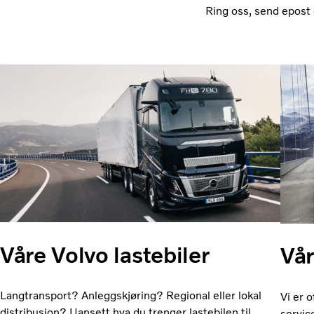
Ring oss, send epost
Våre Volvo lastebiler
Vår
Langtransport? Anleggskjøring? Regional eller lokal
Vi er 
distribusjon? Uansett hva du trenger lastebilen til,
servic