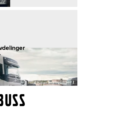
nytt
vdelinger
BUSS