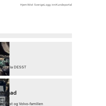
Hjem
Wist Sverige
Logg inn
Kundeportal
ling
lass via DESST
søknad
 av Wist og Volvo-familien