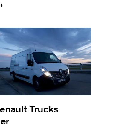
g.
enault Trucks
ler