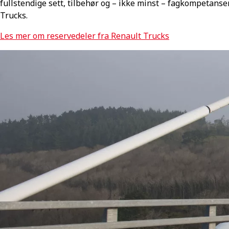
fullstendige sett, tilbehør og – ikke minst – fagkompetans
Trucks.
Les mer om reservedeler fra Renault Trucks