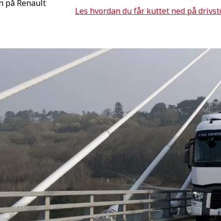
en på Renault
Les hvordan du får kuttet ned på drivst