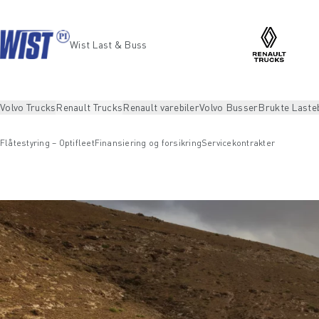
Wist Last & Buss
Volvo Trucks
Renault Trucks
Renault varebiler
Volvo Busser
Brukte Lasteb
Flåtestyring – Optifleet
Finansiering og forsikring
Servicekontrakter
Renault Trucks
Renault Trucks servicetjenester