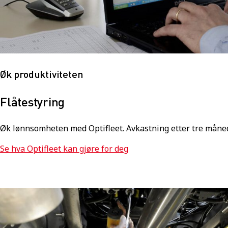
Øk produktiviteten
Flåtestyring
Øk lønnsomheten med Optifleet. Avkastning etter tre måne
Se hva Optifleet kan gjøre for deg