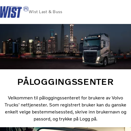
Wist Last & Buss
Hjem
Wist Sverige
Logg inn
Kundeportal
Volvo Trucks
Renault Trucks
Renault varebiler
Volvo Busser
PÅLOGGINGSSENTER
Brukte Lastebiler
Nyheter
Kontakt oss
Velkommen til påloggingssenteret for brukere av Volvo
Ledige stillinger
Trucks' nettjenester. Som registrert bruker kan du ganske
enkelt velge bestemmelsessted, skrive inn brukernavn og
passord, og trykke på Logg på.