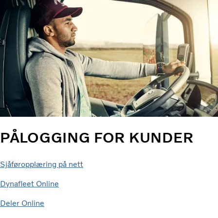
PÅLOGGING FOR KUNDER
Sjåføropplæring på nett
Dynafleet Online
Deler Online