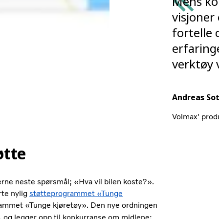
Mens ko
visjoner 
fortelle 
erfaringe
verktøy 
Andreas Sot
Volmax' produ
øtte
gjerne neste spørsmål; «Hva vil bilen koste?».
rte nylig
støtteprogrammet «Tunge
grammet «Tunge kjøretøy». Den nye ordningen
, og legger opp til konkurranse om midlene: