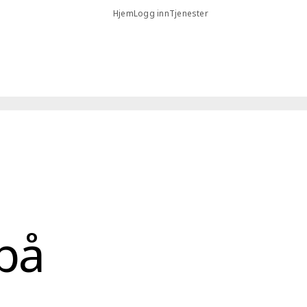
Hjem
Logg inn
Tjenester
på