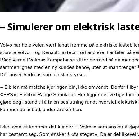
– Simulerer om elektrisk laste
Volvo har hele veien vært langt fremme på elektriske lastebile
største Volvo – og Renault lastebil-forhandlere, har biler på vei
Rådgiverne i Volmax Kompetanse sitter dermed på en mengde 
sammenlignes med en ny kundes behov, uten at man trenger å tr
Dét anser Andreas som en klar styrke.
– Elbilen må matche kjøringen din, ikke omvendt. Derfor tilbyr 
«ERS»; Electric Range Simulator. Her ligger det viktige forarb
gjøre deg i stand til å ta en beslutning rundt hvorvidt elektrisk l
kommende anbud, understreker han.
Ikke uventet kommer det kunder til Volmax som ønsker å kjøpe 
har bestemt seg. Som ønsker å «ta steget». Da er det likevel v