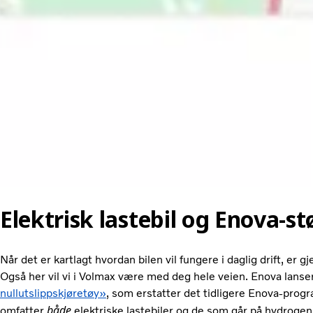
Elektrisk lastebil og Enova-st
Når det er kartlagt hvordan bilen vil fungere i daglig drift, er 
Også her vil vi i Volmax være med deg hele veien. Enova lanse
nullutslippskjøretøy»
, som erstatter det tidligere Enova-pro
både
omfatter
elektriske lastebiler og de som går på hydrogen