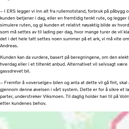
– I ERS legger vi inn alt fra rullemotstand, forbruk på påbygg 
kunden betjener i dag, eller en fremtidig tenkt rute, og legger 
simulere ruten, og gi kunden et relativt nøyaktig bilde av hvorda
som må settes av til lading per dag, hvor mange turer de vil kl
det i det hele tatt settes noen summer på et ark, vi må vite om
Andreas.
Kunden kan da vurdere, basert på beregningene, om den elektri
hverdag eller i et tiltenkt anbud. Alternativet vil selvsagt vær
gassdrevet bil.
– Fremfor å «overselge» bilen og anta at dette vil gå fint, skal
gjennom denne øvelsen i vårt system. Dette er for å sikre et l
parter, understreker Viksmoen. Til daglig holder han til på Vol
etter kundenes behov.