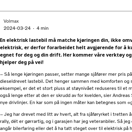
Volmax
2024-03-24
4 min
En elektrisk lastebil må matche kjøringen din, ikke om
elektrisk, er derfor forarbeidet helt avgjørende for å k
egnet for deg og din drift. Her kommer våre verktøy o
hjelper deg på vei!
– Så lenge kjøringen passer, setter mange sjåfører mer pris på 
dieseldrevet lastebil. Det henger sammen med komforten og st
eksempel, er det et stort pluss at støynivået reduseres til et 
også lenge etter at den er skrudd av for kvelden, sier Andreas
nye drivlinjer. En kar som på ingen måter kan betegnes som «g
– Jeg har drevet med litt av hvert, alt fra sjåføryrket i tretten å
rally, dét er gørrartig, og i garasjen har jeg veteranbiler. Så je
angår bilerfaring eller det å ha tatt steget over til elektris