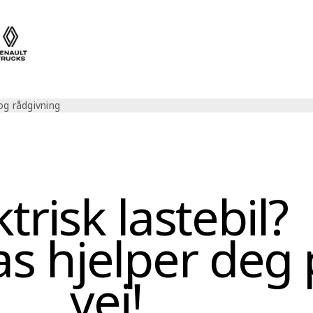
og rådgivning
per deg på vei!
ktrisk lastebil?
s hjelper deg 
vei!