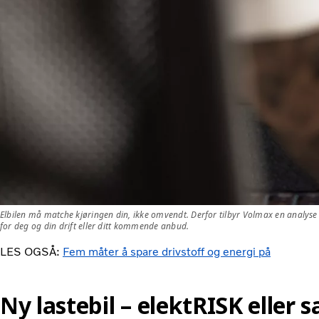
Elbilen må matche kjøringen din, ikke omvendt. Derfor tilbyr Volmax en analyse i V
for deg og din drift eller ditt kommende anbud.
LES OGSÅ:
Fem måter å spare drivstoff og energi på
Ny lastebil – elektRISK eller 