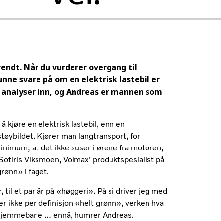
vendt. Når du vurderer overgang til
unne svare på om en elektrisk lastebil er
g analyser inn, og Andreas er mannen som
å kjøre en elektrisk lastebil, enn en
øybildet. Kjører man langtransport, for
minimum; at det ikke suser i ørene fra motoren,
 Sotiris Viksmoen, Volmax' produktspesialist på
rønn» i faget.
r, til et par år på «høggeri». På si driver jeg med
g er ikke per definisjon «helt grønn», verken hva
k på hjemmebane … ennå, humrer Andreas.