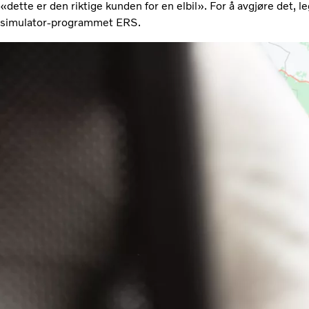
«dette er den riktige kunden for en elbil». For å avgjøre det, le
simulator-programmet ERS.