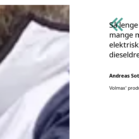
Så lenge
mange me
elektrisk
dieseldre
Andreas Sot
Volmax' produ