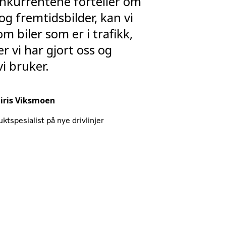
nkurrentene forteller om
og fremtidsbilder, kan vi
om biler som er i trafikk,
r vi har gjort oss og
vi bruker.
iris Viksmoen
ktspesialist på nye drivlinjer