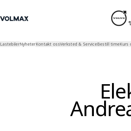
Lastebiler
Nyheter
Kontakt oss
Verksted & Service
Bestill time
Kurs 
Nyheter
Volmax artikler
Elektrisk lastebil? Andreas hjel
Ele
Andrea