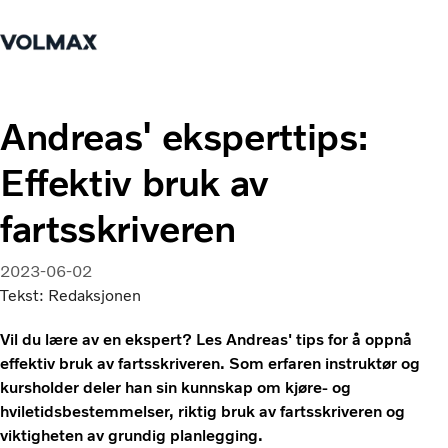
Hjem
Logg inn
Tjenester
Andreas' eksperttips:
Effektiv bruk av
Lastebiler
Nyheter
fartsskriveren
Kontakt oss
Verksted & Service
Bestill time
2023-06-02
Tekst: Redaksjonen
Kurs og rådgivning
Vil du lære av en ekspert? Les Andreas' tips for å oppnå
effektiv bruk av fartsskriveren. Som erfaren instruktør og
kursholder deler han sin kunnskap om kjøre- og
hviletidsbestemmelser, riktig bruk av fartsskriveren og
viktigheten av grundig planlegging.