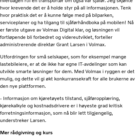
hverdagen rtil en transportør om også var sjåfør. Jeg skjønte
hvor krevende det er å holde styr på all informasjonen. Tenk
hvor praktisk det er å kunne følge med på bilparken,
serviceplaner og ha tilgang til sjåførhåndboka på mobilen! Nå
er første utgave av Volmax Digital klar, og løsningen vil
fortløpende bli forbedret og videreutviklet, forteller
administrerende direktør Grant Larsen i Volmax.
Utfordringen for små selskaper, som for eksempel mange
lastebileiere, er at de ikke har egne IT-avdelinger som kan
utvikle smarte løsninger for dem. Med Volmax i ryggen er det
mulig, og dette vil gi økt konkurransekraft for alle brukerne av
den nye plattformen.
- Informasjon om kjøretøyets tilstand, sjåføropplæring,
kjørekalkyle og kostnadsdrivere er i høyeste grad kritisk
forretningsinformasjon, som nå blir lett tilgjengelig,
understreker Larsen.
Mer rådgivning og kurs