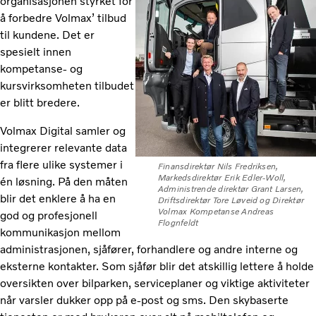
organisasjonen styrket for
å forbedre Volmax’ tilbud
til kundene. Det er
spesielt innen
kompetanse- og
kursvirksomheten tilbudet
er blitt bredere.
Volmax Digital samler og
integrerer relevante data
fra flere ulike systemer i
Finansdirektør Nils Fredriksen,
Markedsdirektør Erik Edler-Woll,
én løsning. På den måten
Administrende direktør Grant Larsen,
blir det enklere å ha en
Driftsdirektør Tore Løveid og Direktør
Volmax Kompetanse Andreas
god og profesjonell
Flognfeldt
kommunikasjon mellom
administrasjonen, sjåfører, forhandlere og andre interne og
eksterne kontakter. Som sjåfør blir det atskillig lettere å holde
oversikten over bilparken, serviceplaner og viktige aktiviteter
når varsler dukker opp på e-post og sms. Den skybaserte