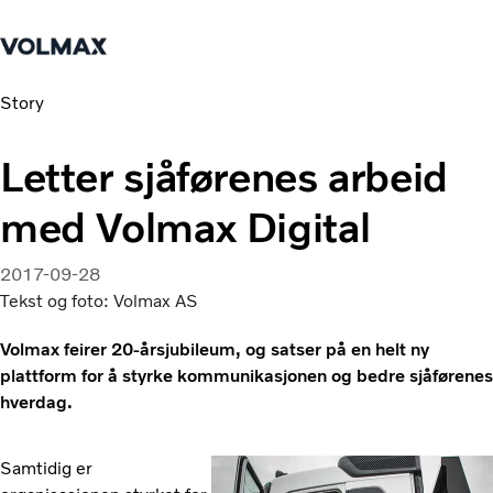
Story
Hjem
Logg inn
Tjenester
Letter sjåførenes arbeid
Lastebiler
med Volmax Digital
Nyheter
Kontakt oss
Verksted & Service
2017-09-28
Bestill time
Tekst og foto: Volmax AS
Kurs og rådgivning
Volmax feirer 20-årsjubileum, og satser på en helt ny
plattform for å styrke kommunikasjonen og bedre sjåførenes
hverdag.
Samtidig er